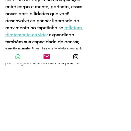
entre corpo e mente, portanto, essas 
novas possibilidades que você 
desenvolve ao ganhar liberdade de 
movimento no tapetinho se 
refletem 
diretamente na vida
: expandindo 
também sua capacidade de pensar, 
sentir e agir
. Sim, isso significa que é 
possível e eficiente trabalhar questões 
psicológicas através de uma prática 
aparentemente física. 
Artigos
Ver tudo
Posts recentes