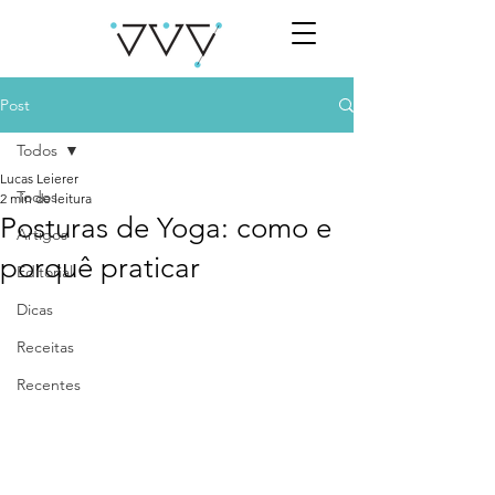
Post
Todos
Lucas Leierer
Todos
2 min de leitura
Posturas de Yoga: como e
Artigos
porquê praticar
Editorial
Dicas
Receitas
Recentes