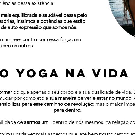
iências dessa existência.
mais equilibrada e saudável passa pelo
tórias, instintos e potências que estão
a de auto expressão que somos nós
.
ido um
reencontro com essa força, um
e com
os outros
.
o yoga na vida
ormar
do que apenas o seu corpo e a sua qualidade de vida. Es
 mudar por completo a
sua maneira de ver e estar no mundo
.
nsibilizar para esse caminho de revolução
; mas o maior impa
para dentro
.
bilidade de
sermos um
- dentro de nós mesmos, na relação co
roximar cada vez mais aspectos que, até bem pouco tempo a