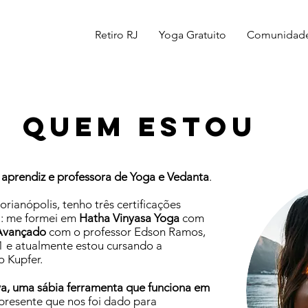
Retiro RJ
Yoga Gratuito
Comunidad
quem estou
u
aprendiz e professora de Yoga e Vedanta
.
ianópolis, tenho três certificações
a: me formei em
Hatha Vinyasa Yoga
com
Avançado
com o professor Edson Ramos,
1 e atualmente estou cursando a
 Kupfer.
a, uma sábia ferramenta que funciona em
presente que nos foi dado para