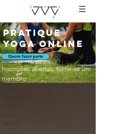
Pratique
Yoga Online
Quero fazer parte
Blog
Inscrições abertas
, torne-se um
Receitas
membro
Todos
Artigos
Editorial
Dicas
Receitas
Recentes