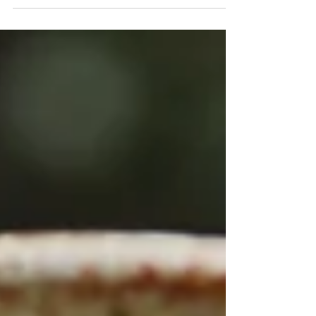
uma receita deliciosa para quem é fã do
combo bolo fresquinho + chá/café. Essa
versão de maçã...