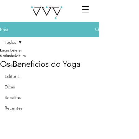
Post
Todos
Lucas Leierer
Todos
5 min de leitura
Os Benefícios do Yoga
Artigos
Editorial
Dicas
Receitas
Recentes