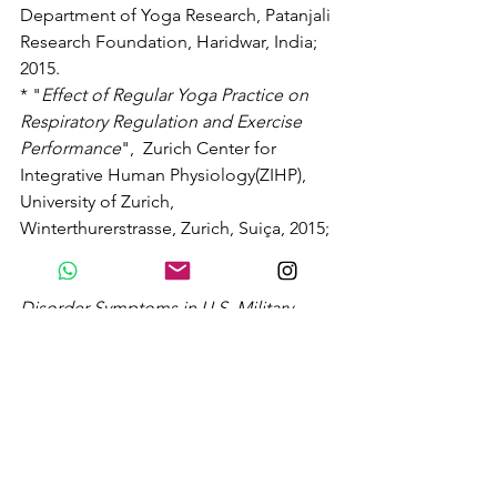
Department of Yoga Research, Patanjali 
Research Foundation, Haridwar, India; 
2015.
* "
Effect of Regular Yoga Practice on 
Respiratory Regulation and Exercise 
Performance
",  Zurich Center for 
Integrative Human Physiology(ZIHP), 
University of Zurich, 
Winterthurerstrasse, Zurich, Suiça, 2015;
* "
Breathing-Based Meditation 
Decreases Posttraumatic Stress 
Disorder Symptoms in U.S. Military 
Veterans: A Randomized Controlled 
Longitudinal Study
", Journal of 
Traumatic Stress, 2014;
* "
Blood Pressure and Heart Rate 
Variability during Yoga-Based Alternate 
Nostril Breathing Practice and Breath 
Awareness
", Department of Yoga 