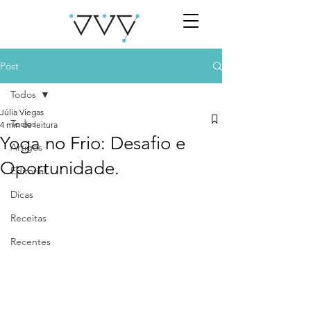
Post
Todos
Júlia Viegas
Todos
4 min de leitura
Yoga no Frio: Desafio e
Artigos
Oportunidade.
Editorial
Dicas
Receitas
Recentes