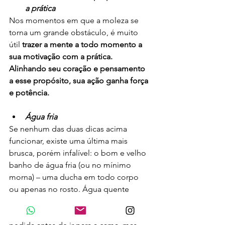
a prática
Nos momentos em que a moleza se 
torna um grande obstáculo, é muito 
útil 
trazer a mente a todo momento a 
sua motivação com a prática. 
Alinhando seu coração e pensamento 
a esse propósito, sua ação ganha força 
e potência.
Água fria
Se nenhum das duas dicas acima 
funcionar, existe uma última mais 
brusca, porém infalível: o bom e velho 
banho de água fria (ou no mínimo 
morna) – uma ducha em todo corpo 
ou apenas no rosto. Água quente 
relaxa o corpo, portanto deixe para 
usá-la com essa função, é uma boa 